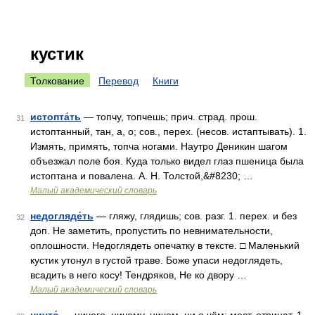
кустик
Толкование
Перевод
Книги
истопта́ть
— топчу, топчешь; прич. страд. прош.
31
истоптанный, тан, а, о; сов., перех. (несов. истаптывать). 1.
Измять, примять, топча ногами. Наутро Деникин шагом
объезжал поле боя. Куда только видел глаз пшеница была
истоптана и повалена. А. Н. Толстой,&#8230; …
Малый академический словарь
недогляде́ть
— гляжу, глядишь; сов. разг. 1. перех. и без
32
доп. Не заметить, пропустить по невнимательности,
оплошности. Недоглядеть опечатку в тексте. □ Маленький
кустик утонул в густой траве. Боже упаси недоглядеть,
всадить в него косу! Тендряков, Не ко двору …
Малый академический словарь