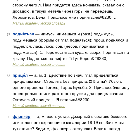
сторону чего л. Нам придется здесь ночевать, сказал он с
досадою, в такую метель через горы не переедешь.
Лермонтов, Бэла. Пришлось мне подняться&#8230; …
Малый академический словарь
подня́ться
— нимусь, нимешься и (разг.) подымусь,
37
подымешься (формы от глаг. подняться); прош. поднялся и
поднялся, лась, лось; сов. (несов. подниматься и
подыматься). 1. Переместиться куда л. вверх. Подняться на
крышу. Подняться на лифте. □ Тут Ворон&#8230; …
Малый академический словарь
прице́л
— а, м. 1. Действие по знач. глаг. прицелиться
38
прицеливаться. Стрелять без прицела. □ Кто ты? Убью с
одного прицела. Гоголь, Тарас Бульба. 2. Приспособление у
огнестрельного или ракетного оружия для прицеливания.
Оптический прицел. □ Я вставил&#8230; …
Малый академический словарь
фланкёр
— а, м. воен. устар. Дозорный в составе бокового
39
или головного охранения в кавалерии 18 19 вв. Зачем вы
тут стоите? Видите, фланкеры отступают. Ведите назад