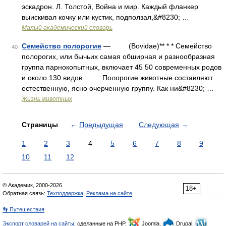
эскадрон. Л. Толстой, Война и мир. Каждый фланкер
выискивал кочку или кустик, подползал,&#8230; …
Малый академический словарь
Семейство полорогие
— (Bovidae)** * * Семейство
40
полорогих, или бычьих самая обширная и разнообразная
группа парнокопытных, включает 45 50 современных родов
и около 130 видов. Полорогие животные составляют
естественную, ясно очерченную группу. Как ни&#8230; …
Жизнь животных
Страницы
←
Предыдущая
Следующая
→
1
2
3
4
5
6
7
8
9
10
11
12
© Академик, 2000-2026
18+
Обратная связь:
Техподдержка
,
Реклама на сайте
👣 Путешествия
Экспорт словарей на сайты
, сделанные на PHP,
Joomla,
Drupal,