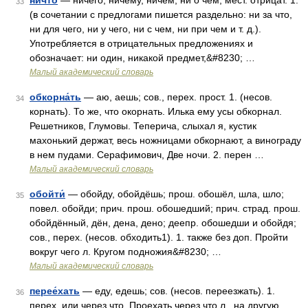
ничто́
— ничего, ничему, ничем, ни о чём; мест. отрицат. 1.
33
(в сочетании с предлогами пишется раздельно: ни за что,
ни для чего, ни у чего, ни с чем, ни при чем и т. д.).
Употребляется в отрицательных предложениях и
обозначает: ни один, никакой предмет,&#8230; …
Малый академический словарь
обкорна́ть
— аю, аешь; сов., перех. прост. 1. (несов.
34
корнать). То же, что окорнать. Илька ему усы обкорнал.
Решетников, Глумовы. Теперича, слыхал я, кустик
махонький держат, весь ножницами обкорнают, а винограду
в нем пудами. Серафимович, Две ночи. 2. перен …
Малый академический словарь
обойти́
— обойду, обойдёшь; прош. обошёл, шла, шло;
35
повел. обойди; прич. прош. обошедший; прич. страд. прош.
обойдённый, дён, дена, дено; деепр. обошедши и обойдя;
сов., перех. (несов. обходить1). 1. также без доп. Пройти
вокруг чего л. Кругом подножия&#8230; …
Малый академический словарь
перее́хать
— еду, едешь; сов. (несов. переезжать). 1.
36
перех. или через что. Проехать через что л., на другую